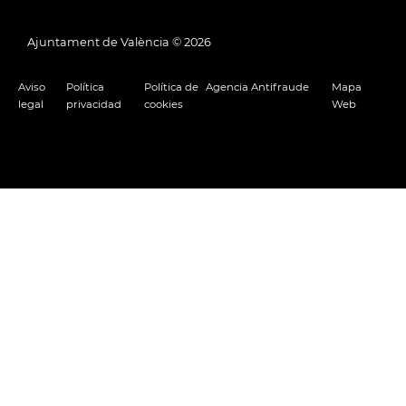
Ajuntament de València ©
2026
Aviso
Política
Política de
Agencia Antifraude
Mapa
legal
privacidad
cookies
Web