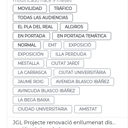
modificado hace 9 meses
MOVILIDAD
TRÁFICO
TODAS LAS AUDIENCIAS
EL PLA DEL REAL
ALGIROS
EN PORTADA
EN PORTADA TEMÁTICA
NORMAL
EMT
EXPOSICIÓ
EXPOSICIÓN
ILLA PERDUDA
MESTALLA
CIUTAT JARDÍ
LA CARRASCA
CIUTAT UNIVERSITÀRIA
JAUME ROIG
AVENIDA BLASCO IBÁÑEZ
AVINGUDA BLASCO IBÁÑEZ
LA BEGA BAIXA
CIUDAD UNIVERSITARIA
AMISTAT
JGL Projecte renovació enllumenat districtes València