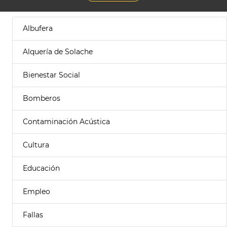
Albufera
Alquería de Solache
Bienestar Social
Bomberos
Contaminación Acústica
Cultura
Educación
Empleo
Fallas