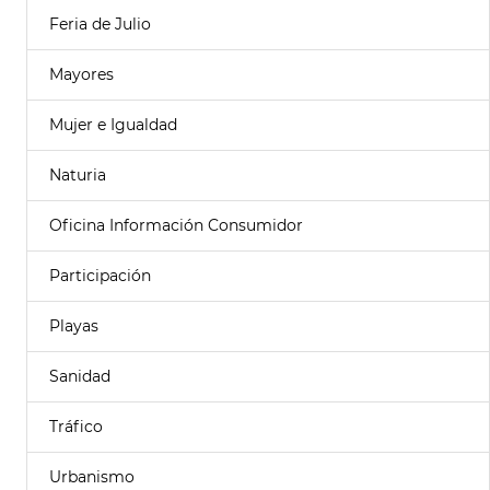
Feria de Julio
Mayores
Mujer e Igualdad
Naturia
Oficina Información Consumidor
Participación
Playas
Sanidad
Tráfico
Urbanismo