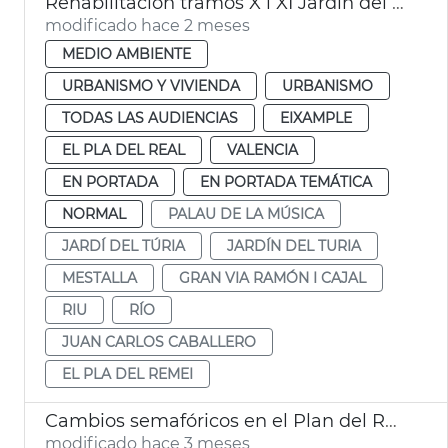
Rehabilitación tramos X i XI Jardín del Turia València
modificado hace 2 meses
MEDIO AMBIENTE
URBANISMO Y VIVIENDA
URBANISMO
TODAS LAS AUDIENCIAS
EIXAMPLE
EL PLA DEL REAL
VALENCIA
EN PORTADA
EN PORTADA TEMÁTICA
NORMAL
PALAU DE LA MÚSICA
JARDÍ DEL TÚRIA
JARDÍN DEL TURIA
MESTALLA
GRAN VIA RAMÓN I CAJAL
RIU
RÍO
JUAN CARLOS CABALLERO
EL PLA DEL REMEI
Cambios semafóricos en el Plan del Real València
modificado hace 3 meses