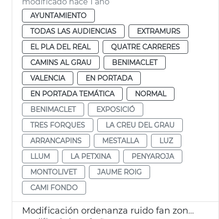
modificado hace 1 año
AYUNTAMIENTO
TODAS LAS AUDIENCIAS
EXTRAMURS
EL PLA DEL REAL
QUATRE CARRERES
CAMINS AL GRAU
BENIMACLET
VALENCIA
EN PORTADA
EN PORTADA TEMÁTICA
NORMAL
BENIMACLET
EXPOSICIÓ
TRES FORQUES
LA CREU DEL GRAU
ARRANCAPINS
MESTALLA
LUZ
LLUM
LA PETXINA
PENYAROJA
MONTOLIVET
JAUME ROIG
CAMI FONDO
Modificación ordenanza ruido fan zone València