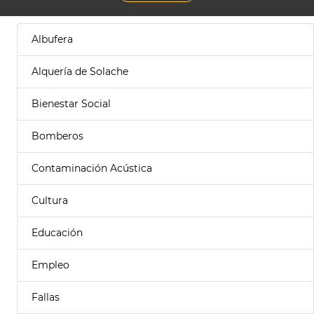
Albufera
Alquería de Solache
Bienestar Social
Bomberos
Contaminación Acústica
Cultura
Educación
Empleo
Fallas