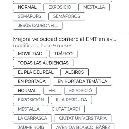
NORMAL
EXPOSICIÓ
MESTALLA
SEMÀFORS
SEMÁFOROS
JESÚS CARBONELL
Mejora velocidad comercial EMT en avenida Blasco IBÁÑEZ València
modificado hace 9 meses
MOVILIDAD
TRÁFICO
TODAS LAS AUDIENCIAS
EL PLA DEL REAL
ALGIROS
EN PORTADA
EN PORTADA TEMÁTICA
NORMAL
EMT
EXPOSICIÓ
EXPOSICIÓN
ILLA PERDUDA
MESTALLA
CIUTAT JARDÍ
LA CARRASCA
CIUTAT UNIVERSITÀRIA
JAUME ROIG
AVENIDA BLASCO IBÁÑEZ