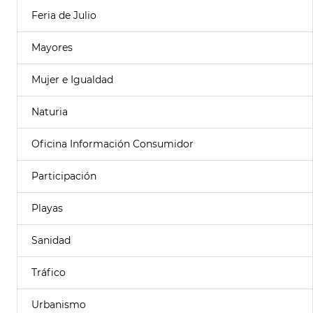
Feria de Julio
Mayores
Mujer e Igualdad
Naturia
Oficina Información Consumidor
Participación
Playas
Sanidad
Tráfico
Urbanismo