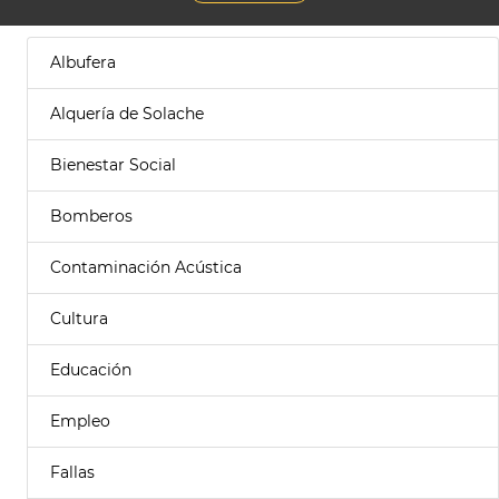
Albufera
Alquería de Solache
Bienestar Social
Bomberos
Contaminación Acústica
Cultura
Educación
Empleo
Fallas