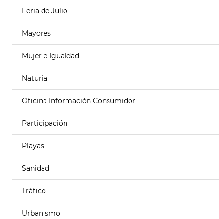
Feria de Julio
Mayores
Mujer e Igualdad
Naturia
Oficina Información Consumidor
Participación
Playas
Sanidad
Tráfico
Urbanismo