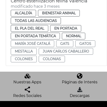
Centro esterilización felina València
modificado hace 3 meses
ALCALDÍA
BIENESTAR ANIMAL
TODAS LAS AUDIENCIAS
EL PLA DEL REAL
EN PORTADA
EN PORTADA TEMÁTICA
NORMAL
MARÍA JOSÉ CATALÁ
GATS
GATOS
MESTALLA
JUAN CARLOS CABALLERO
COLONIES
COLONIAS
Nuestras Apps
Páginas de Interés
Redes Sociales
Descargas