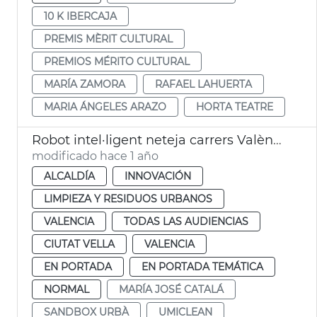
10 K IBERCAJA
PREMIS MÈRIT CULTURAL
PREMIOS MÉRITO CULTURAL
MARÍA ZAMORA
RAFAEL LAHUERTA
MARIA ÁNGELES ARAZO
HORTA TEATRE
Robot intel·ligent neteja carrers València. Sandbox Urbà
modificado hace 1 año
ALCALDÍA
INNOVACIÓN
LIMPIEZA Y RESIDUOS URBANOS
VALENCIA
TODAS LAS AUDIENCIAS
CIUTAT VELLA
VALENCIA
EN PORTADA
EN PORTADA TEMÁTICA
NORMAL
MARÍA JOSÉ CATALÁ
SANDBOX URBÀ
UMICLEAN