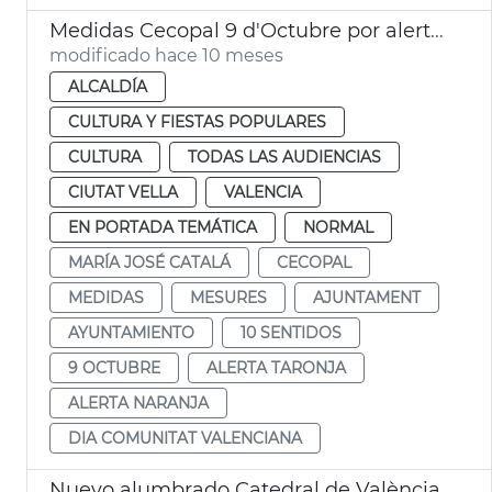
Medidas Cecopal 9 d'Octubre por alerta naranja
modificado hace 10 meses
ALCALDÍA
CULTURA Y FIESTAS POPULARES
CULTURA
TODAS LAS AUDIENCIAS
CIUTAT VELLA
VALENCIA
EN PORTADA TEMÁTICA
NORMAL
MARÍA JOSÉ CATALÁ
CECOPAL
MEDIDAS
MESURES
AJUNTAMENT
AYUNTAMIENTO
10 SENTIDOS
9 OCTUBRE
ALERTA TARONJA
ALERTA NARANJA
DIA COMUNITAT VALENCIANA
Nuevo alumbrado Catedral de València