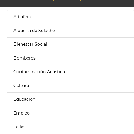
Albufera
Alquería de Solache
Bienestar Social
Bomberos
Contaminación Acústica
Cultura
Educación
Empleo
Fallas