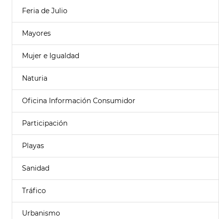
Feria de Julio
Mayores
Mujer e Igualdad
Naturia
Oficina Información Consumidor
Participación
Playas
Sanidad
Tráfico
Urbanismo