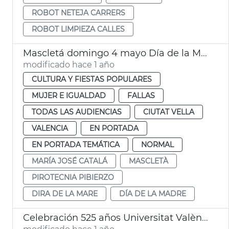
ROBOT NETEJA CARRERS
ROBOT LIMPIEZA CALLES
Mascletá domingo 4 mayo Día de la Madre València
modificado hace 1 año
CULTURA Y FIESTAS POPULARES
MUJER E IGUALDAD
FALLAS
TODAS LAS AUDIENCIAS
CIUTAT VELLA
VALENCIA
EN PORTADA
EN PORTADA TEMÁTICA
NORMAL
MARÍA JOSÉ CATALÁ
MASCLETÀ
PIROTECNIA PIBIERZO
DIRA DE LA MARE
DÍA DE LA MADRE
Celebración 525 años Universitat València