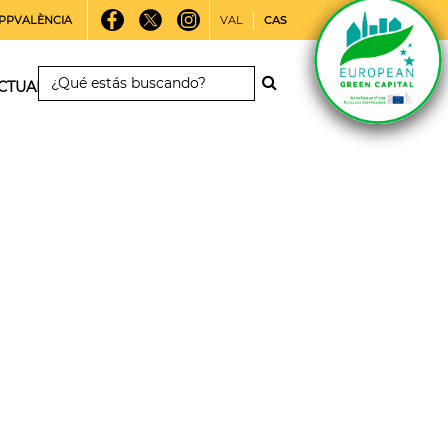
PPVALÈNCIA
VAL
CAS
CTUALIDAD