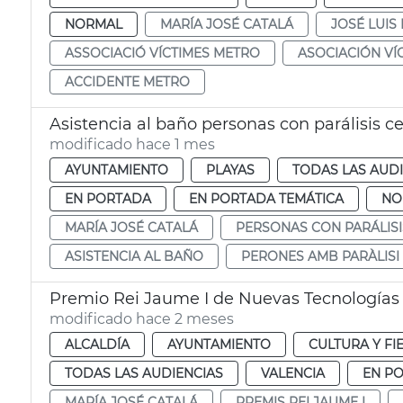
NORMAL
MARÍA JOSÉ CATALÁ
JOSÉ LUI
ASSOCIACIÓ VÍCTIMES METRO
ASOCIACIÓN VÍ
ACCIDENTE METRO
Asistencia al baño personas con parálisis c
modificado hace 1 mes
AYUNTAMIENTO
PLAYAS
TODAS LAS AUD
EN PORTADA
EN PORTADA TEMÁTICA
NO
MARÍA JOSÉ CATALÁ
PERSONAS CON PARÁLIS
ASISTENCIA AL BAÑO
PERONES AMB PARÀLISI
Premio Rei Jaume I de Nuevas Tecnologías
modificado hace 2 meses
ALCALDÍA
AYUNTAMIENTO
CULTURA Y FI
TODAS LAS AUDIENCIAS
VALENCIA
EN P
MARÍA JOSÉ CATALÁ
PREMIS REI JAUME I