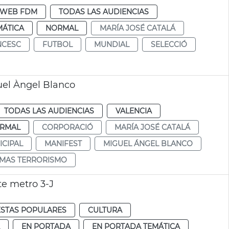
WEB FDM
TODAS LAS AUDIENCIAS
MÁTICA
NORMAL
MARÍA JOSÉ CATALÁ
NCESC
FUTBOL
MUNDIAL
SELECCIÓ
el Àngel Blanco
TODAS LAS AUDIENCIAS
VALENCIA
RMAL
CORPORACIÓ
MARÍA JOSÉ CATALÁ
CIPAL
MANIFEST
MIGUEL ÁNGEL BLANCO
IMAS TERRORISMO
e metro 3-J
ESTAS POPULARES
CULTURA
EN PORTADA
EN PORTADA TEMÁTICA