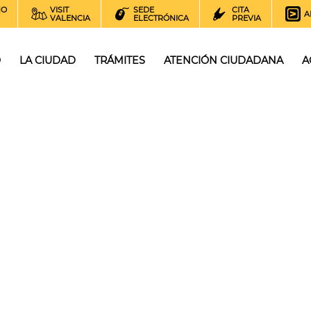
NO
VISIT
SEDE
CITA
A
VALENCIA
ELECTRÓNICA
PREVIA
O
LA CIUDAD
TRÁMITES
ATENCIÓN CIUDADANA
A