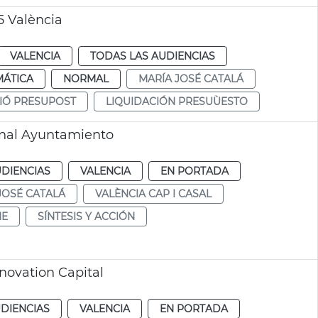
5 València
VALENCIA
TODAS LAS AUDIENCIAS
MÁTICA
NORMAL
MARÍA JOSÉ CATALÁ
IÓ PRESUPOST
LIQUIDACIÓN PRESUÙESTO
ional Ayuntamiento
UDIENCIAS
VALENCIA
EN PORTADA
JOSÉ CATALÁ
VALÈNCIA CAP I CASAL
HE
SÍNTESIS Y ACCIÓN
novation Capital
DIENCIAS
VALENCIA
EN PORTADA