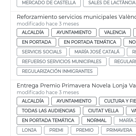
MERCADO DE CASTELLA
SALES DE LACTÀNCIA
Reforzamiento servicios municipales Valènc
modificado hace 3 meses
ALCALDÍA
AYUNTAMIENTO
VALENCIA
EN PORTADA
EN PORTADA TEMÁTICA
NO
SERVICIS SOCIALS
MARÍA JOSÉ CATALÁ
R
REFUERSO SERVICIOS MUNICIPALES
REGULARI
REGULARIZACIÓN INMIGRANTES
Entrega Premio Primavera Novela Lonja Va
modificado hace 3 meses
ALCALDÍA
AYUNTAMIENTO
CULTURA Y FI
TODAS LAS AUDIENCIAS
CIUTAT VELLA
V
EN PORTADA TEMÁTICA
NORMAL
MARÍA 
LONJA
PREMI
PREMIO
PRIMAVERA