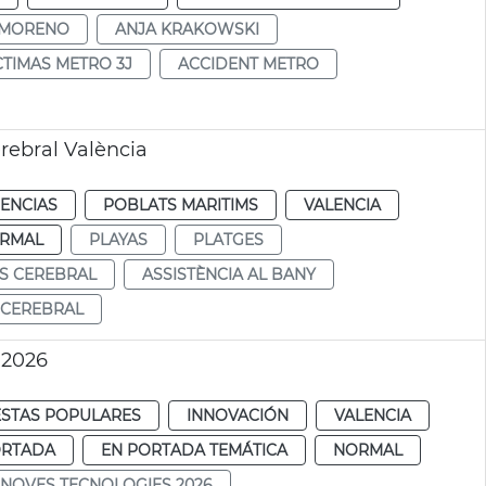
S MORENO
ANJA KRAKOWSKI
CTIMAS METRO 3J
ACCIDENT METRO
erebral València
IENCIAS
POBLATS MARITIMS
VALENCIA
RMAL
PLAYAS
PLATGES
IS CEREBRAL
ASSISTÈNCIA AL BANY
 CEREBRAL
 2026
ESTAS POPULARES
INNOVACIÓN
VALENCIA
ORTADA
EN PORTADA TEMÁTICA
NORMAL
NOVES TECNOLOGIES 2026