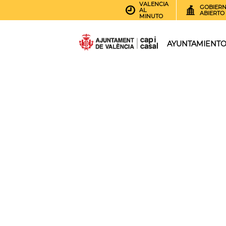
VALENCIA
GOBIER
AL
ABIERTO
MINUTO
AYUNTAMIENT