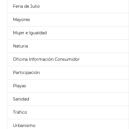
Feria de Julio
Mayores
Mujer e Igualdad
Naturia
Oficina Información Consumidor
Participación
Playas
Sanidad
Tráfico
Urbanismo