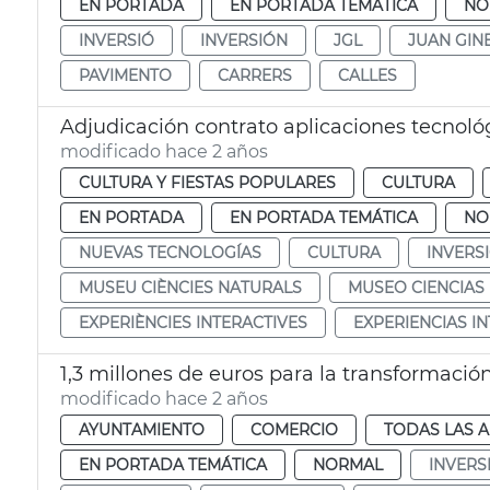
EN PORTADA
EN PORTADA TEMÁTICA
NO
INVERSIÓ
INVERSIÓN
JGL
JUAN GIN
PAVIMENTO
CARRERS
CALLES
Adjudicación contrato aplicaciones tecnol
modificado hace 2 años
CULTURA Y FIESTAS POPULARES
CULTURA
EN PORTADA
EN PORTADA TEMÁTICA
NO
NUEVAS TECNOLOGÍAS
CULTURA
INVERS
MUSEU CIÈNCIES NATURALS
MUSEO CIENCIAS
EXPERIÈNCIES INTERACTIVES
EXPERIENCIAS I
1,3 millones de euros para la transformaci
modificado hace 2 años
AYUNTAMIENTO
COMERCIO
TODAS LAS A
EN PORTADA TEMÁTICA
NORMAL
INVERS