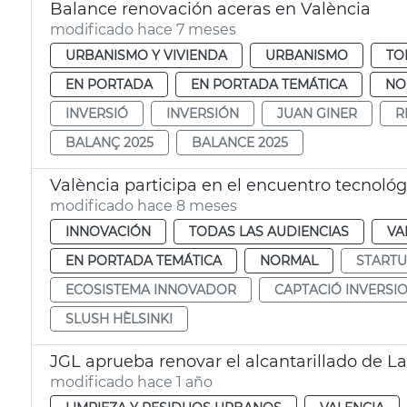
Balance renovación aceras en València
modificado hace 7 meses
URBANISMO Y VIVIENDA
URBANISMO
TO
EN PORTADA
EN PORTADA TEMÁTICA
NO
INVERSIÓ
INVERSIÓN
JUAN GINER
R
BALANÇ 2025
BALANCE 2025
València participa en el encuentro tecnológ
modificado hace 8 meses
INNOVACIÓN
TODAS LAS AUDIENCIAS
VA
EN PORTADA TEMÁTICA
NORMAL
START
ECOSISTEMA INNOVADOR
CAPTACIÓ INVERSI
SLUSH HÈLSINKI
JGL aprueba renovar el alcantarillado de La
modificado hace 1 año