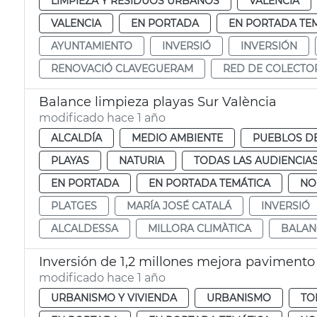
LIMPIEZA Y RESIDUOS URBANOS
VALENCIA
VALENCIA
EN PORTADA
EN PORTADA TE
AYUNTAMIENTO
INVERSIÓ
INVERSIÓN
RENOVACIÓ CLAVEGUERAM
RED DE COLECTO
Balance limpieza playas Sur València
modificado hace 1 año
ALCALDÍA
MEDIO AMBIENTE
PUEBLOS DE
PLAYAS
NATURIA
TODAS LAS AUDIENCIA
EN PORTADA
EN PORTADA TEMÁTICA
NO
PLATGES
MARÍA JOSÉ CATALÁ
INVERSIÓ
ALCALDESSA
MILLORA CLIMÀTICA
BALAN
Inversión de 1,2 millones mejora pavimento
modificado hace 1 año
URBANISMO Y VIVIENDA
URBANISMO
TO