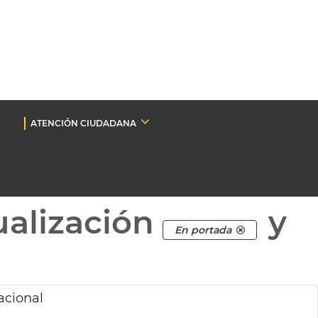
ATENCIÓN CIUDADANA
ualización
y
En portada
acional