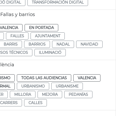
Ó DIGITAL
TRANSFORMACIÓN DIGITAL
allas y barrios
VALENCIA
EN PORTADA
FALLES
AJUNTAMENT
BARRIS
BARRIOS
NADAL
NAVIDAD
SOS TÉCNICOS
ILUMINACIÓ
lència
ISMO
TODAS LAS AUDIENCIAS
VALENCIA
RMAL
URBANISMO
URBANISME
ER
MILLORA
MEJORA
PEDANÍAS
CARRERS
CALLES