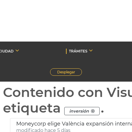
CIUDAD
TRÁMITES
Desplegar
Contenido con Vis
etiqueta
.
inversión
Moneycorp elige València expansión intern
modificado hace 5 días