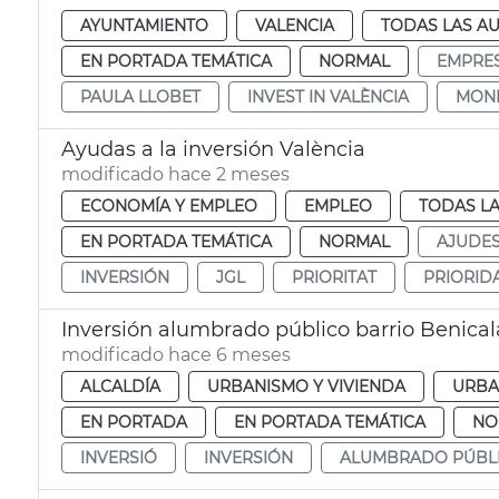
AYUNTAMIENTO
VALENCIA
TODAS LAS AU
EN PORTADA TEMÁTICA
NORMAL
EMPRE
PAULA LLOBET
INVEST IN VALÈNCIA
MON
Ayudas a la inversión València
modificado hace 2 meses
ECONOMÍA Y EMPLEO
EMPLEO
TODAS LA
EN PORTADA TEMÁTICA
NORMAL
AJUDE
INVERSIÓN
JGL
PRIORITAT
PRIORID
Inversión alumbrado público barrio Benica
modificado hace 6 meses
ALCALDÍA
URBANISMO Y VIVIENDA
URBA
EN PORTADA
EN PORTADA TEMÁTICA
NO
INVERSIÓ
INVERSIÓN
ALUMBRADO PÚBL