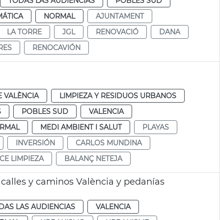
TODAS LAS AUDIENCIAS
POBLES SUD
MÁTICA
NORMAL
AJUNTAMENT
LA TORRE
JGL
RENOVACIÓ
DANA
RES
RENOCAVIÓN
 VALÈNCIA
LIMPIEZA Y RESIDUOS URBANOS
S
POBLES SUD
VALENCIA
RMAL
MEDI AMBIENT I SALUT
PLAYAS
INVERSIÓN
CARLOS MUNDINA
CE LIMPIEZA
BALANÇ NETEJA
 calles y caminos València y pedanías
DAS LAS AUDIENCIAS
VALENCIA