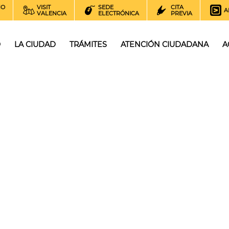
NO
VISIT
SEDE
CITA
A
VALENCIA
ELECTRÓNICA
PREVIA
O
LA CIUDAD
TRÁMITES
ATENCIÓN CIUDADANA
A