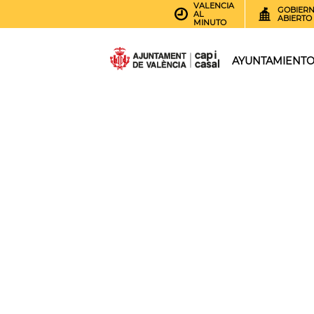
VALENCIA
GOBIER
AL
ABIERTO
MINUTO
AYUNTAMIENT