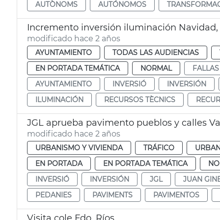
AUTÒNOMS
AUTÓNOMOS
TRANSFORMACI
Incremento inversión iluminación Navidad, F
modificado hace 2 años
AYUNTAMIENTO
TODAS LAS AUDIENCIAS
EN PORTADA TEMÁTICA
NORMAL
FALLAS
AYUNTAMIENTO
INVERSIÓ
INVERSIÓN
ILUMINACIÓN
RECURSOS TÈCNICS
RECUR
JGL aprueba pavimento pueblos y calles Va
modificado hace 2 años
URBANISMO Y VIVIENDA
TRÁFICO
URBAN
EN PORTADA
EN PORTADA TEMÁTICA
NO
INVERSIÓ
INVERSIÓN
JGL
JUAN GIN
PEDANIES
PAVIMENTS
PAVIMENTOS
Visita cole Fdo. Ríos