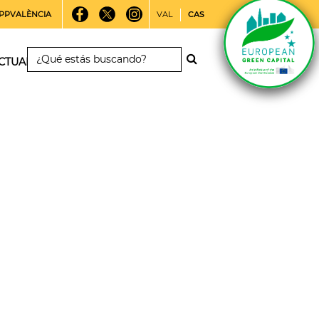
PPVALÈNCIA
VAL
CAS
CTUALIDAD