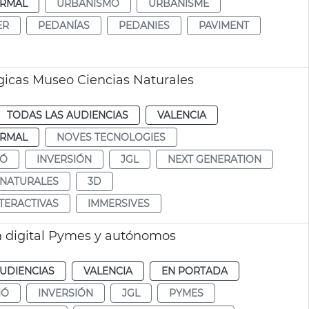
RMAL
URBANISMO
URBANISME
ER
PEDANÍAS
PEDANIES
PAVIMENT
ógicas Museo Ciencias Naturales
TODAS LAS AUDIENCIAS
VALENCIA
RMAL
NOVES TECNOLOGIES
IÓ
INVERSIÓN
JGL
NEXT GENERATION
 NATURALES
3D
NTERACTIVAS
IMMERSIVES
ón digital Pymes y autónomos
UDIENCIAS
VALENCIA
EN PORTADA
IÓ
INVERSIÓN
JGL
PYMES