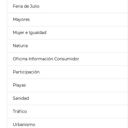
Feria de Julio
Mayores
Mujer e Igualdad
Naturia
Oficina Información Consumidor
Participación
Playas
Sanidad
Tráfico
Urbanismo