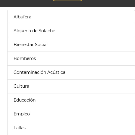
Albufera
Alquería de Solache
Bienestar Social
Bomberos
Contaminación Acústica
Cultura
Educación
Empleo
Fallas