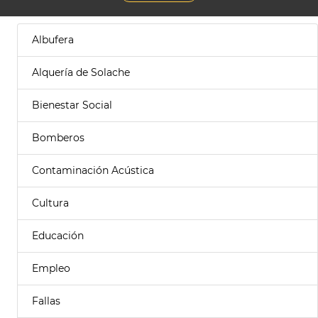
Albufera
Alquería de Solache
Bienestar Social
Bomberos
Contaminación Acústica
Cultura
Educación
Empleo
Fallas