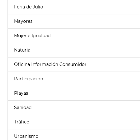
Feria de Julio
Mayores
Mujer e Igualdad
Naturia
Oficina Información Consumidor
Participación
Playas
Sanidad
Tráfico
Urbanismo