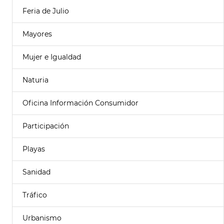
Feria de Julio
Mayores
Mujer e Igualdad
Naturia
Oficina Información Consumidor
Participación
Playas
Sanidad
Tráfico
Urbanismo