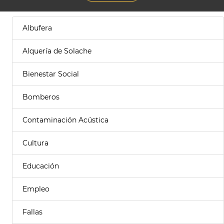
Albufera
Alquería de Solache
Bienestar Social
Bomberos
Contaminación Acústica
Cultura
Educación
Empleo
Fallas