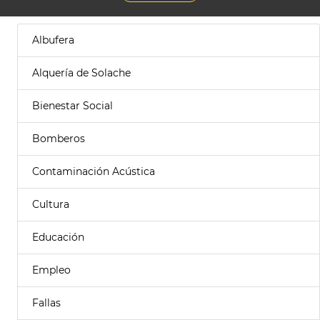
Albufera
Alquería de Solache
Bienestar Social
Bomberos
Contaminación Acústica
Cultura
Educación
Empleo
Fallas