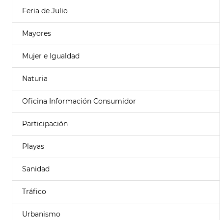
Feria de Julio
Mayores
Mujer e Igualdad
Naturia
Oficina Información Consumidor
Participación
Playas
Sanidad
Tráfico
Urbanismo