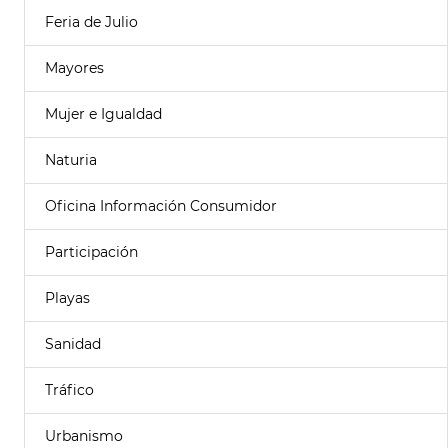
Feria de Julio
Mayores
Mujer e Igualdad
Naturia
Oficina Información Consumidor
Participación
Playas
Sanidad
Tráfico
Urbanismo