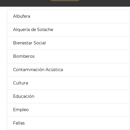
Albufera
Alquería de Solache
Bienestar Social
Bomberos
Contaminación Acústica
Cultura
Educación
Empleo
Fallas