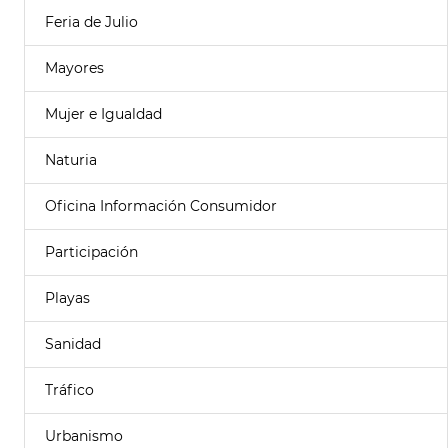
Feria de Julio
Mayores
Mujer e Igualdad
Naturia
Oficina Información Consumidor
Participación
Playas
Sanidad
Tráfico
Urbanismo