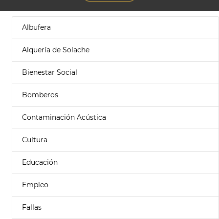
Albufera
Alquería de Solache
Bienestar Social
Bomberos
Contaminación Acústica
Cultura
Educación
Empleo
Fallas