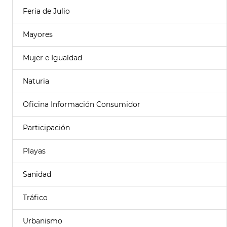
Feria de Julio
Mayores
Mujer e Igualdad
Naturia
Oficina Información Consumidor
Participación
Playas
Sanidad
Tráfico
Urbanismo