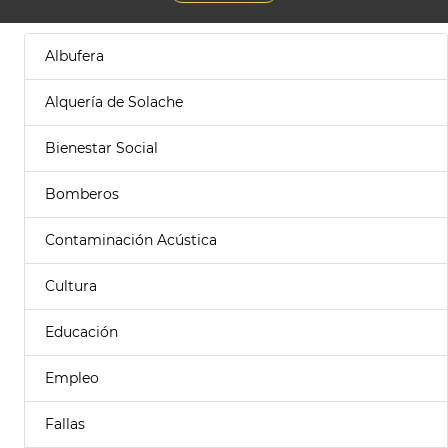
Albufera
Alquería de Solache
Bienestar Social
Bomberos
Contaminación Acústica
Cultura
Educación
Empleo
Fallas