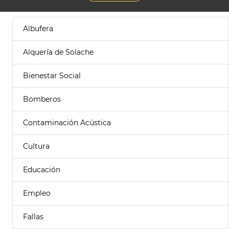
Albufera
Alquería de Solache
Bienestar Social
Bomberos
Contaminación Acústica
Cultura
Educación
Empleo
Fallas