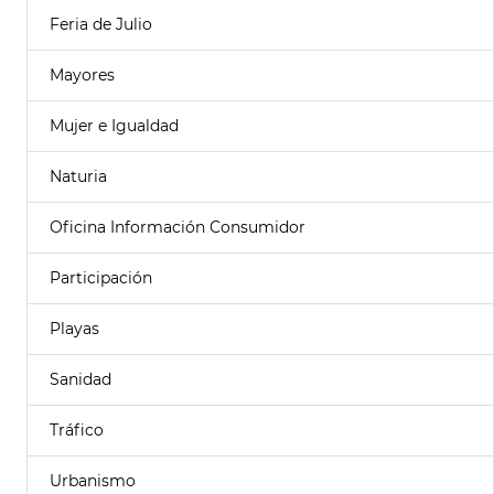
Feria de Julio
Mayores
Mujer e Igualdad
Naturia
Oficina Información Consumidor
Participación
Playas
Sanidad
Tráfico
Urbanismo