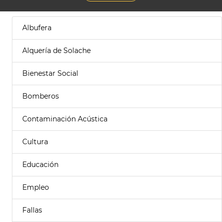
Albufera
Alquería de Solache
Bienestar Social
Bomberos
Contaminación Acústica
Cultura
Educación
Empleo
Fallas