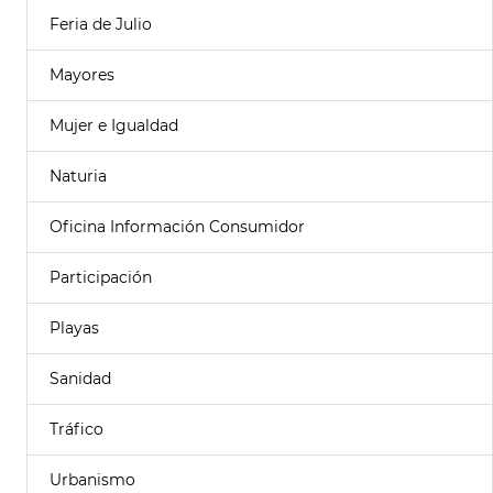
Feria de Julio
Mayores
Mujer e Igualdad
Naturia
Oficina Información Consumidor
Participación
Playas
Sanidad
Tráfico
Urbanismo