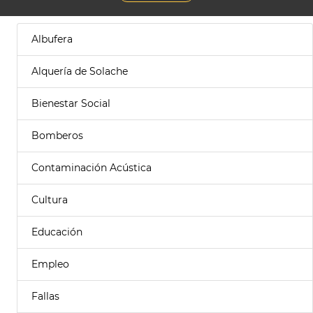
Albufera
Alquería de Solache
Bienestar Social
Bomberos
Contaminación Acústica
Cultura
Educación
Empleo
Fallas