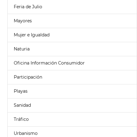
Feria de Julio
Mayores
Mujer e Igualdad
Naturia
Oficina Información Consumidor
Participación
Playas
Sanidad
Tráfico
Urbanismo