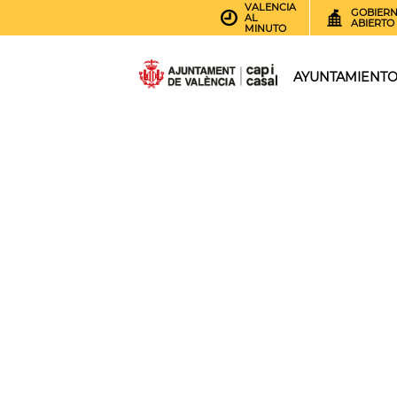
VALENCIA
GOBIER
AL
ABIERTO
MINUTO
AYUNTAMIENT