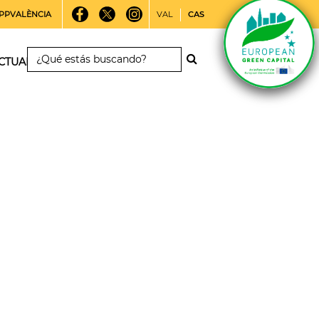
PPVALÈNCIA
VAL
CAS
CTUALIDAD