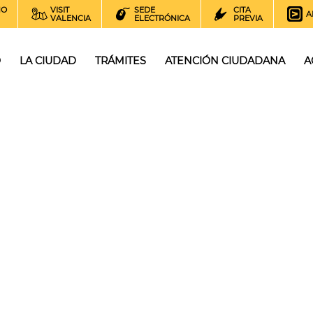
NO
VISIT
SEDE
CITA
A
VALENCIA
ELECTRÓNICA
PREVIA
O
LA CIUDAD
TRÁMITES
ATENCIÓN CIUDADANA
A