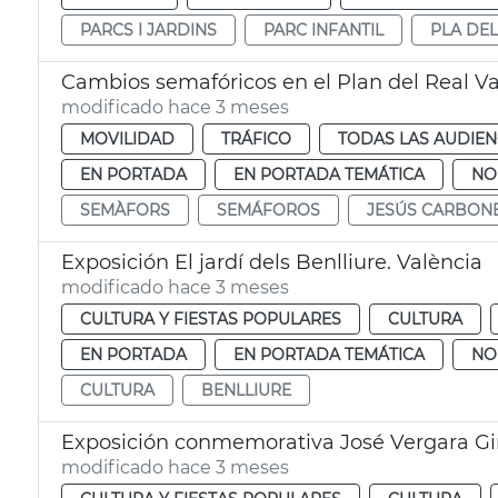
PARCS I JARDINS
PARC INFANTIL
PLA DEL
Cambios semafóricos en el Plan del Real Va
modificado hace 3 meses
MOVILIDAD
TRÁFICO
TODAS LAS AUDIEN
EN PORTADA
EN PORTADA TEMÁTICA
NO
SEMÀFORS
SEMÁFOROS
JESÚS CARBON
Exposición El jardí dels Benlliure. València
modificado hace 3 meses
CULTURA Y FIESTAS POPULARES
CULTURA
EN PORTADA
EN PORTADA TEMÁTICA
NO
CULTURA
BENLLIURE
Exposición conmemorativa José Vergara G
modificado hace 3 meses