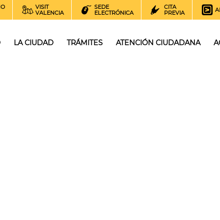
NO
VISIT
SEDE
CITA
A
VALENCIA
ELECTRÓNICA
PREVIA
O
LA CIUDAD
TRÁMITES
ATENCIÓN CIUDADANA
A