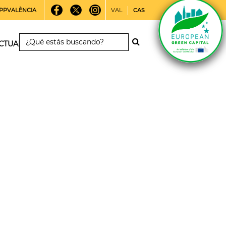
PPVALÈNCIA
VAL
CAS
CTUALIDAD