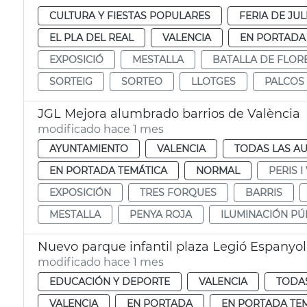
CULTURA Y FIESTAS POPULARES
FERIA DE JUL
EL PLA DEL REAL
VALENCIA
EN PORTADA
EXPOSICIÓ
MESTALLA
BATALLA DE FLOR
SORTEIG
SORTEO
LLOTGES
PALCOS
JGL Mejora alumbrado barrios de València
modificado hace 1 mes
AYUNTAMIENTO
VALENCIA
TODAS LAS AU
EN PORTADA TEMÁTICA
NORMAL
PERIS I
EXPOSICIÓN
TRES FORQUES
BARRIS
MESTALLA
PENYA ROJA
ILUMINACIÓN PÚ
Nuevo parque infantil plaza Legió Espanyol
modificado hace 1 mes
EDUCACIÓN Y DEPORTE
VALENCIA
TODAS
VALENCIA
EN PORTADA
EN PORTADA TE