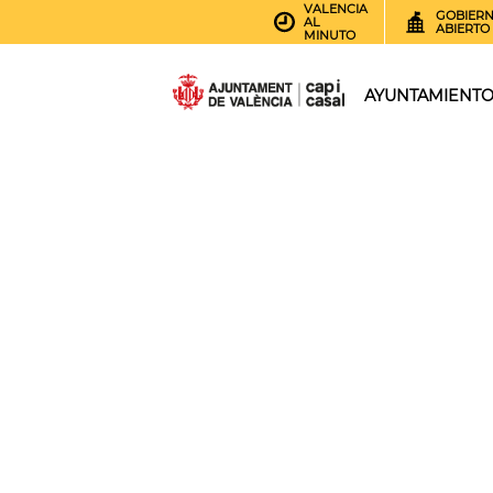
VALENCIA
GOBIER
AL
ABIERTO
MINUTO
AYUNTAMIENT