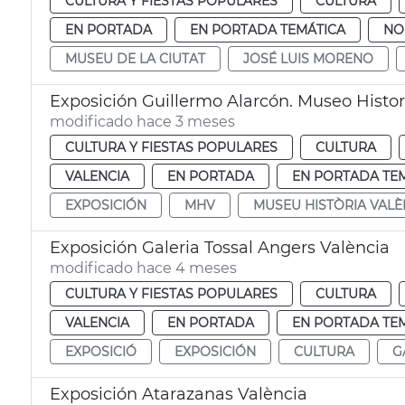
CULTURA Y FIESTAS POPULARES
CULTURA
EN PORTADA
EN PORTADA TEMÁTICA
NO
MUSEU DE LA CIUTAT
JOSÉ LUIS MORENO
Exposición Guillermo Alarcón. Museo Histo
modificado hace 3 meses
CULTURA Y FIESTAS POPULARES
CULTURA
VALENCIA
EN PORTADA
EN PORTADA TE
EXPOSICIÓN
MHV
MUSEU HISTÒRIA VALÈ
Exposición Galeria Tossal Angers València
modificado hace 4 meses
CULTURA Y FIESTAS POPULARES
CULTURA
VALENCIA
EN PORTADA
EN PORTADA TE
EXPOSICIÓ
EXPOSICIÓN
CULTURA
G
Exposición Atarazanas València