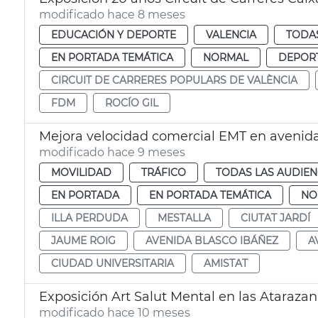
modificado hace 8 meses
EDUCACIÓN Y DEPORTE
VALENCIA
TODAS
EN PORTADA TEMÁTICA
NORMAL
DEPOR
CIRCUIT DE CARRERES POPULARS DE VALÈNCIA
FDM
ROCÍO GIL
Mejora velocidad comercial EMT en avenid
modificado hace 9 meses
MOVILIDAD
TRÁFICO
TODAS LAS AUDIEN
EN PORTADA
EN PORTADA TEMÁTICA
NO
ILLA PERDUDA
MESTALLA
CIUTAT JARDÍ
JAUME ROIG
AVENIDA BLASCO IBÁÑEZ
A
CIUDAD UNIVERSITARIA
AMISTAT
Exposición Art Salut Mental en las Ataraza
modificado hace 10 meses