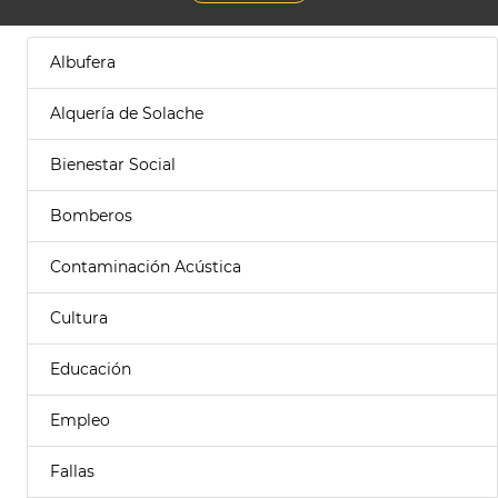
Albufera
Alquería de Solache
Bienestar Social
Bomberos
Contaminación Acústica
Cultura
Educación
Empleo
Fallas