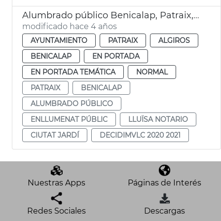
Alumbrado público Benicalap, Patraix, Camins al Grau y Ciutat Jardí
modificado hace 4 años
AYUNTAMIENTO
PATRAIX
ALGIROS
BENICALAP
EN PORTADA
EN PORTADA TEMÁTICA
NORMAL
PATRAIX
BENICALAP
ALUMBRADO PÚBLICO
ENLLUMENAT PÚBLIC
LLUÏSA NOTARIO
CIUTAT JARDÍ
DECIDIMVLC 2020 2021
Nuestras Apps
Páginas de Interés
Redes Sociales
Descargas