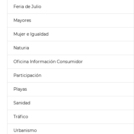
Feria de Julio
Mayores
Mujer e Igualdad
Naturia
Oficina Información Consumidor
Participación
Playas
Sanidad
Tráfico
Urbanismo