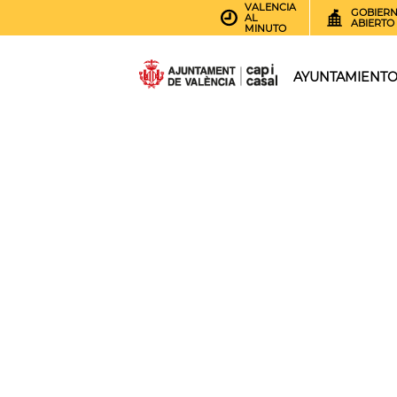
VALENCIA
GOBIER
AL
ABIERTO
MINUTO
AYUNTAMIENT