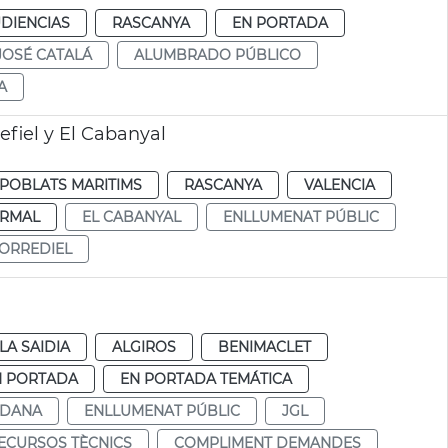
DIENCIAS
RASCANYA
EN PORTADA
JOSÉ CATALÁ
ALUMBRADO PÚBLICO
A
efiel y El Cabanyal
POBLATS MARITIMS
RASCANYA
VALENCIA
RMAL
EL CABANYAL
ENLLUMENAT PÚBLIC
ORREDIEL
LA SAIDIA
ALGIROS
BENIMACLET
N PORTADA
EN PORTADA TEMÁTICA
ADANA
ENLLUMENAT PÚBLIC
JGL
ECURSOS TÈCNICS
COMPLIMENT DEMANDES