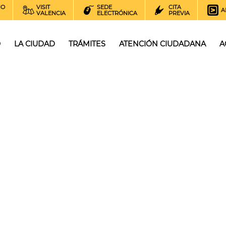
NO
VISIT
SEDE
CITA
A
VALENCIA
ELECTRÓNICA
PREVIA
O
LA CIUDAD
TRÁMITES
ATENCIÓN CIUDADANA
A