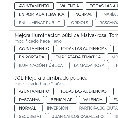
AYUNTAMIENTO
VALENCIA
TODAS LAS AU
EN PORTADA TEMÁTICA
NORMAL
MARÍA 
ENLLUMENAT PÚBLIC
ORRIOLS
RASCANY
Mejora iluminación pública Malva-rosa, Torr
modificado hace 1 año
AYUNTAMIENTO
TODAS LAS AUDIENCIAS
EN PORTADA
EN PORTADA TEMÁTICA
NO
ILUMINACIÓN PÚBLICA
LA MALVA ROSA
T
JGL Mejora alumbrado pública
modificado hace 2 años
AYUNTAMIENTO
TODAS LAS AUDIENCIAS
RASCANYA
BENICALAP
VALENCIA
E
NORMAL
INVERSIÓN
PARTICIPACIÓ CIUT
SEGURETAT
JUAN CARLOS CABALLERO
R