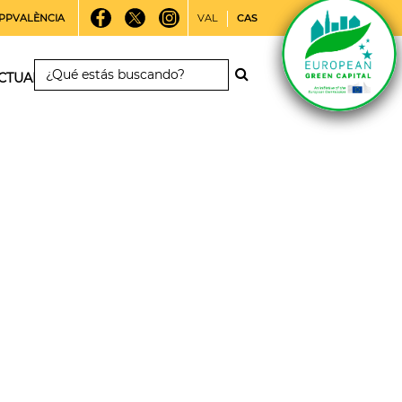
PPVALÈNCIA
VAL
CAS
CTUALIDAD