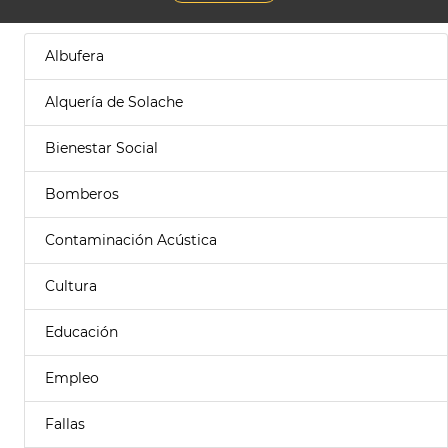
Albufera
Alquería de Solache
Bienestar Social
Bomberos
Contaminación Acústica
Cultura
Educación
Empleo
Fallas