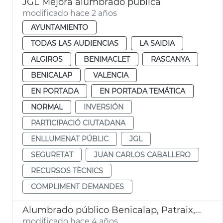
JGL Mejora alumbrado pública
modificado hace 2 años
AYUNTAMIENTO
TODAS LAS AUDIENCIAS
LA SAIDIA
ALGIROS
BENIMACLET
RASCANYA
BENICALAP
VALENCIA
EN PORTADA
EN PORTADA TEMÁTICA
NORMAL
INVERSIÓN
PARTICIPACIÓ CIUTADANA
ENLLUMENAT PÚBLIC
JGL
SEGURETAT
JUAN CARLOS CABALLERO
RECURSOS TÈCNICS
COMPLIMENT DEMANDES
Alumbrado público Benicalap, Patraix, Camins al Grau y Ciutat Jardí
modificado hace 4 años