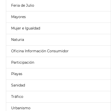
Feria de Julio
Mayores
Mujer e Igualdad
Naturia
Oficina Información Consumidor
Participación
Playas
Sanidad
Tráfico
Urbanismo