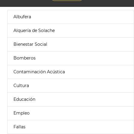
Albufera
Alquería de Solache
Bienestar Social
Bomberos
Contaminación Acústica
Cultura
Educación
Empleo
Fallas