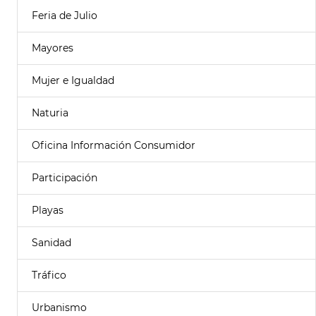
Feria de Julio
Mayores
Mujer e Igualdad
Naturia
Oficina Información Consumidor
Participación
Playas
Sanidad
Tráfico
Urbanismo