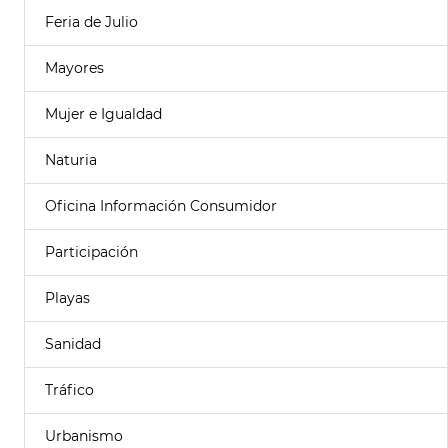
Feria de Julio
Mayores
Mujer e Igualdad
Naturia
Oficina Información Consumidor
Participación
Playas
Sanidad
Tráfico
Urbanismo