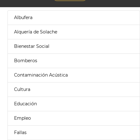
Albufera
Alquería de Solache
Bienestar Social
Bomberos
Contaminación Acústica
Cultura
Educación
Empleo
Fallas