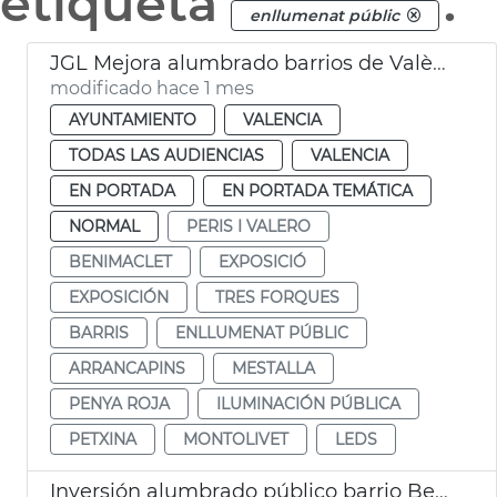
etiqueta
.
enllumenat públic
JGL Mejora alumbrado barrios de València
modificado hace 1 mes
AYUNTAMIENTO
VALENCIA
TODAS LAS AUDIENCIAS
VALENCIA
EN PORTADA
EN PORTADA TEMÁTICA
NORMAL
PERIS I VALERO
BENIMACLET
EXPOSICIÓ
EXPOSICIÓN
TRES FORQUES
BARRIS
ENLLUMENAT PÚBLIC
ARRANCAPINS
MESTALLA
PENYA ROJA
ILUMINACIÓN PÚBLICA
PETXINA
MONTOLIVET
LEDS
Inversión alumbrado público barrio Benicalap