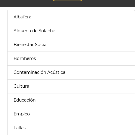
Albufera
Alquería de Solache
Bienestar Social
Bomberos
Contaminación Acústica
Cultura
Educación
Empleo
Fallas