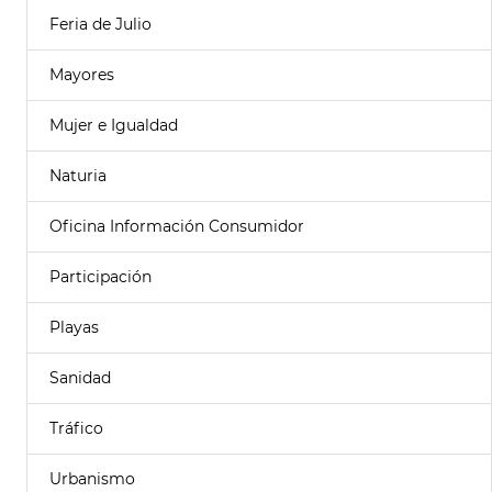
Feria de Julio
Mayores
Mujer e Igualdad
Naturia
Oficina Información Consumidor
Participación
Playas
Sanidad
Tráfico
Urbanismo