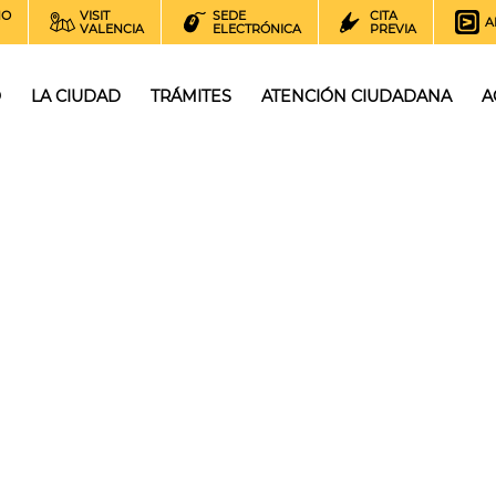
NO
VISIT
SEDE
CITA
A
VALENCIA
ELECTRÓNICA
PREVIA
O
LA CIUDAD
TRÁMITES
ATENCIÓN CIUDADANA
A