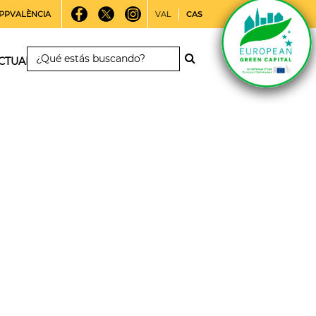
PPVALÈNCIA
VAL
CAS
CTUALIDAD