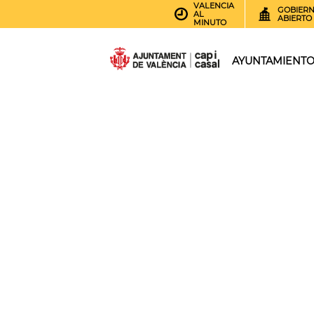
VALENCIA
GOBIER
AL
ABIERTO
MINUTO
AYUNTAMIENT