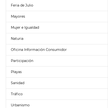
Feria de Julio
Mayores
Mujer e Igualdad
Naturia
Oficina Información Consumidor
Participación
Playas
Sanidad
Tráfico
Urbanismo