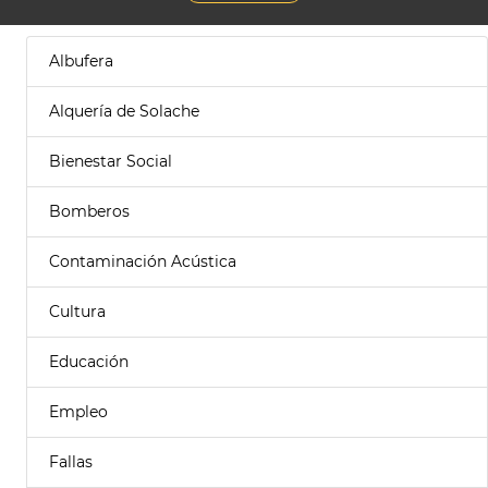
Albufera
Alquería de Solache
Bienestar Social
Bomberos
Contaminación Acústica
Cultura
Educación
Empleo
Fallas