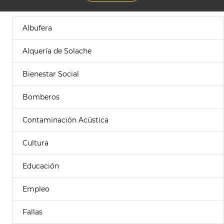
Albufera
Alquería de Solache
Bienestar Social
Bomberos
Contaminación Acústica
Cultura
Educación
Empleo
Fallas