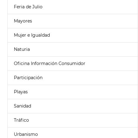
Feria de Julio
Mayores
Mujer e Igualdad
Naturia
Oficina Información Consumidor
Participación
Playas
Sanidad
Tráfico
Urbanismo