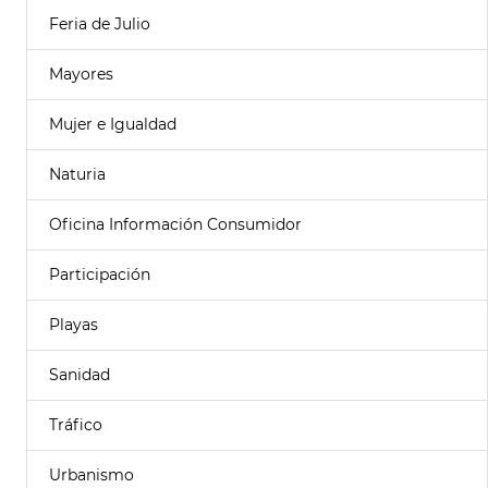
Feria de Julio
Mayores
Mujer e Igualdad
Naturia
Oficina Información Consumidor
Participación
Playas
Sanidad
Tráfico
Urbanismo