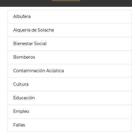
Albufera
Alquería de Solache
Bienestar Social
Bomberos
Contaminación Acústica
Cultura
Educación
Empleo
Fallas