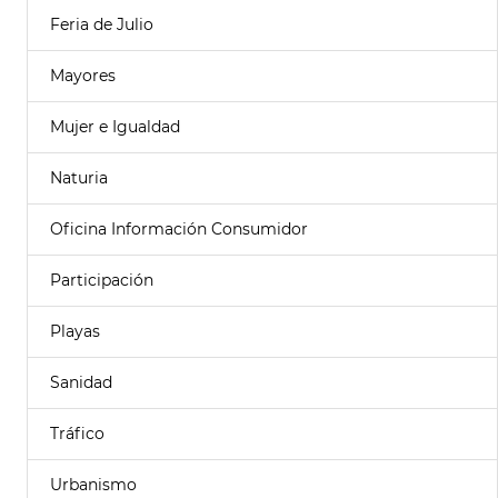
Feria de Julio
Mayores
Mujer e Igualdad
Naturia
Oficina Información Consumidor
Participación
Playas
Sanidad
Tráfico
Urbanismo