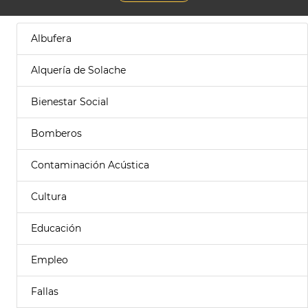
Albufera
Alquería de Solache
Bienestar Social
Bomberos
Contaminación Acústica
Cultura
Educación
Empleo
Fallas