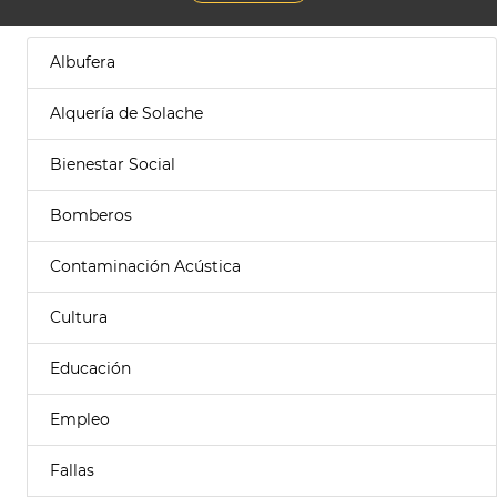
Albufera
Alquería de Solache
Bienestar Social
Bomberos
Contaminación Acústica
Cultura
Educación
Empleo
Fallas