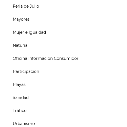
Feria de Julio
Mayores
Mujer e Igualdad
Naturia
Oficina Información Consumidor
Participación
Playas
Sanidad
Tráfico
Urbanismo