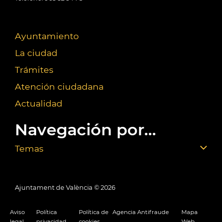
Ayuntamiento
La ciudad
Trámites
Atención ciudadana
Actualidad
Navegación por...
Temas
Ajuntament de València ©
2026
Aviso
Política
Política de
Agencia Antifraude
Mapa
legal
privacidad
cookies
Web