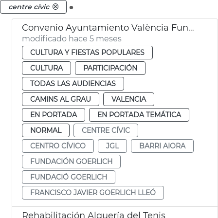
.
centre cívic
Convenio Ayuntamiento València Fundación Goerlich
modificado hace 5 meses
CULTURA Y FIESTAS POPULARES
CULTURA
PARTICIPACIÓN
TODAS LAS AUDIENCIAS
CAMINS AL GRAU
VALENCIA
EN PORTADA
EN PORTADA TEMÁTICA
NORMAL
CENTRE CÍVIC
CENTRO CÍVICO
JGL
BARRI AIORA
FUNDACIÓN GOERLICH
FUNDACIÓ GOERLICH
FRANCISCO JAVIER GOERLICH LLEÓ
Rehabilitación Alquería del Tenis