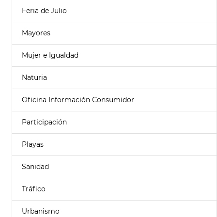
Feria de Julio
Mayores
Mujer e Igualdad
Naturia
Oficina Información Consumidor
Participación
Playas
Sanidad
Tráfico
Urbanismo