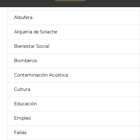
Albufera
Alquería de Solache
Bienestar Social
Bomberos
Contaminación Acústica
Cultura
Educación
Empleo
Fallas