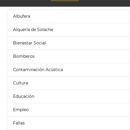
Albufera
Alquería de Solache
Bienestar Social
Bomberos
Contaminación Acústica
Cultura
Educación
Empleo
Fallas