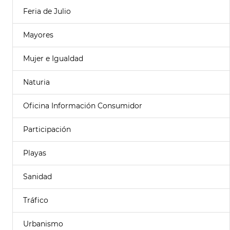
Feria de Julio
Mayores
Mujer e Igualdad
Naturia
Oficina Información Consumidor
Participación
Playas
Sanidad
Tráfico
Urbanismo