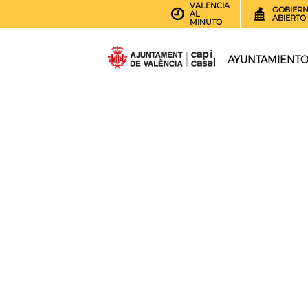
VALENCIA
GOBIER
AL
ABIERTO
MINUTO
AYUNTAMIENT