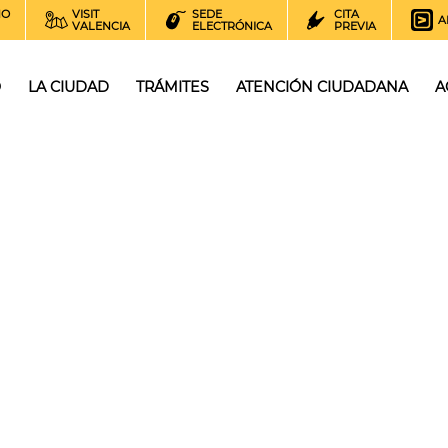
NO
VISIT
SEDE
CITA
A
VALENCIA
ELECTRÓNICA
PREVIA
O
LA CIUDAD
TRÁMITES
ATENCIÓN CIUDADANA
A