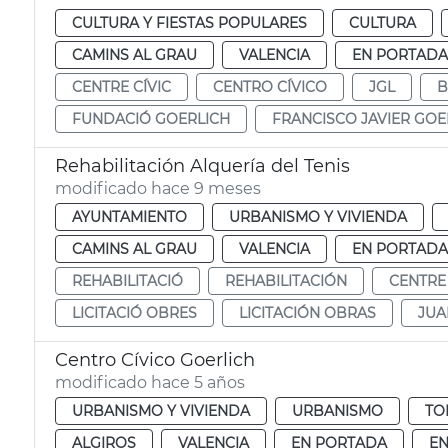
CULTURA Y FIESTAS POPULARES
CULTURA
CAMINS AL GRAU
VALENCIA
EN PORTADA
CENTRE CÍVIC
CENTRO CÍVICO
JGL
B
FUNDACIÓ GOERLICH
FRANCISCO JAVIER GOE
Rehabilitación Alquería del Tenis
modificado hace 9 meses
AYUNTAMIENTO
URBANISMO Y VIVIENDA
CAMINS AL GRAU
VALENCIA
EN PORTADA
REHABILITACIÓ
REHABILITACIÓN
CENTRE 
LICITACIÓ OBRES
LICITACIÓN OBRAS
JUA
Centro Cívico Goerlich
modificado hace 5 años
URBANISMO Y VIVIENDA
URBANISMO
TO
ALGIROS
VALENCIA
EN PORTADA
EN