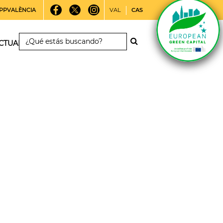
PPVALÈNCIA
VAL
CAS
CTUALIDAD