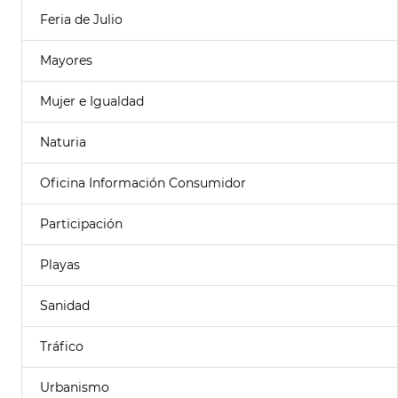
Feria de Julio
Mayores
Mujer e Igualdad
Naturia
Oficina Información Consumidor
Participación
Playas
Sanidad
Tráfico
Urbanismo