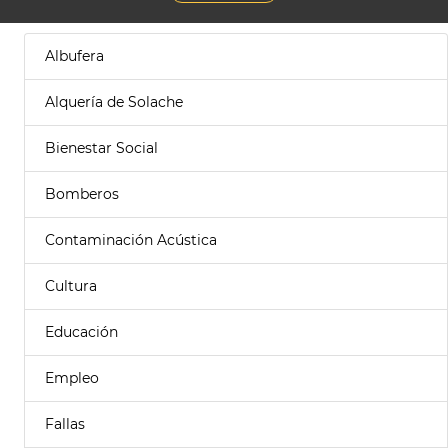
Albufera
Alquería de Solache
Bienestar Social
Bomberos
Contaminación Acústica
Cultura
Educación
Empleo
Fallas