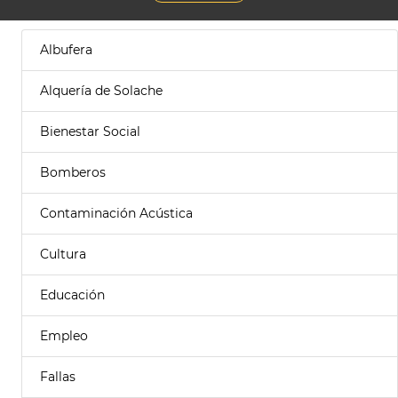
Albufera
Alquería de Solache
Bienestar Social
Bomberos
Contaminación Acústica
Cultura
Educación
Empleo
Fallas