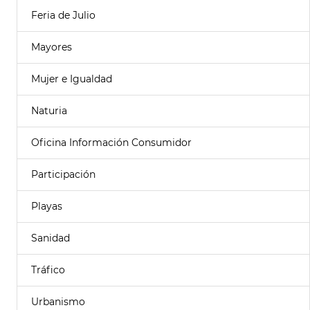
Feria de Julio
Mayores
Mujer e Igualdad
Naturia
Oficina Información Consumidor
Participación
Playas
Sanidad
Tráfico
Urbanismo