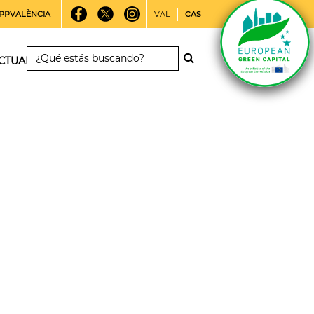
PPVALÈNCIA
VAL
CAS
CTUALIDAD