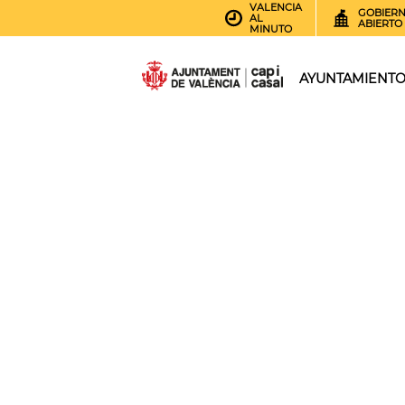
VALENCIA
GOBIER
AL
ABIERTO
MINUTO
AYUNTAMIENT