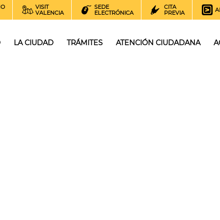
NO
VISIT
SEDE
CITA
A
VALENCIA
ELECTRÓNICA
PREVIA
O
LA CIUDAD
TRÁMITES
ATENCIÓN CIUDADANA
A