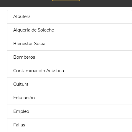
Albufera
Alquería de Solache
Bienestar Social
Bomberos
Contaminación Acústica
Cultura
Educación
Empleo
Fallas