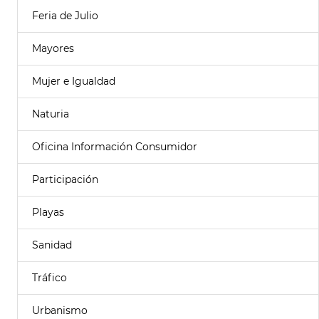
Feria de Julio
Mayores
Mujer e Igualdad
Naturia
Oficina Información Consumidor
Participación
Playas
Sanidad
Tráfico
Urbanismo