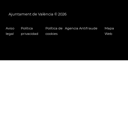
Ajuntament de València ©
2026
Aviso
Política
Política de
Agencia Antifraude
Mapa
legal
privacidad
cookies
Web