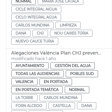
NORMAL
MARÍA JOSÉ CATALÁ
CICLE INTEGRAL AIGUA
CICLO INTEGRAL AGUA
CARLOS MUNDINA
LIMPIEZA
DANA
CHJ
NOU CAIXES TÚRIA
NUEVO CAUCE TURIA
Alegaciones València Plan CHJ prevención dana
modificado hace 1 año
AYUNTAMIENTO
GESTIÓN DEL AGUA
TODAS LAS AUDIENCIAS
POBLES SUD
VALENCIA
EN PORTADA
EN PORTADA TEMÁTICA
NORMAL
LA TORRE
CARLOS MUNDINA
FORN ALCEDO
CASTELLA
DANA