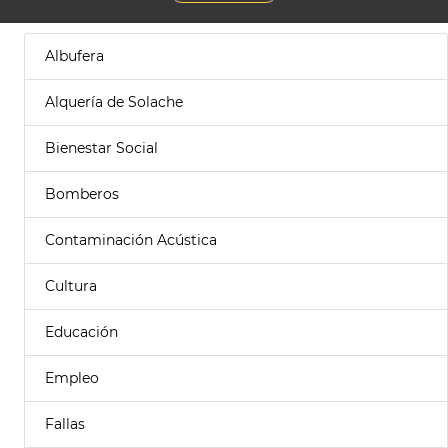
Albufera
Alquería de Solache
Bienestar Social
Bomberos
Contaminación Acústica
Cultura
Educación
Empleo
Fallas