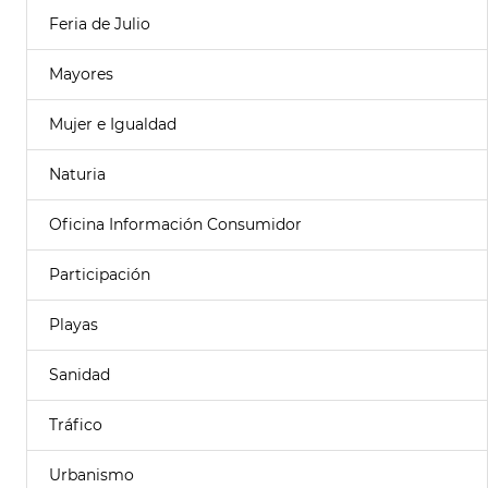
Feria de Julio
Mayores
Mujer e Igualdad
Naturia
Oficina Información Consumidor
Participación
Playas
Sanidad
Tráfico
Urbanismo