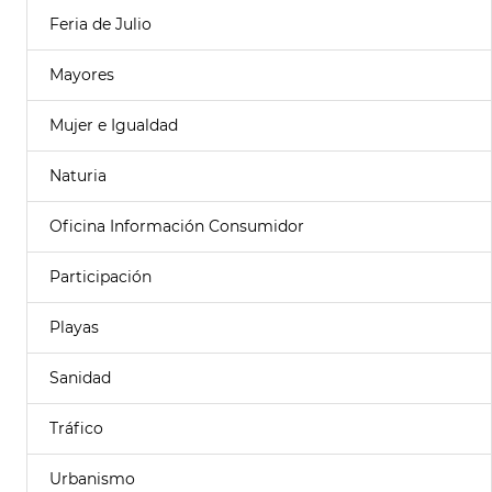
Feria de Julio
Mayores
Mujer e Igualdad
Naturia
Oficina Información Consumidor
Participación
Playas
Sanidad
Tráfico
Urbanismo