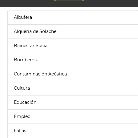
Albufera
Alquería de Solache
Bienestar Social
Bomberos
Contaminación Acústica
Cultura
Educación
Empleo
Fallas