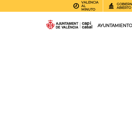
VALENCIA
GOBIER
AL
ABIERTO
MINUTO
AYUNTAMIENT