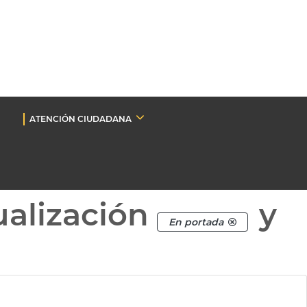
ATENCIÓN CIUDADANA
ualización
y
En portada