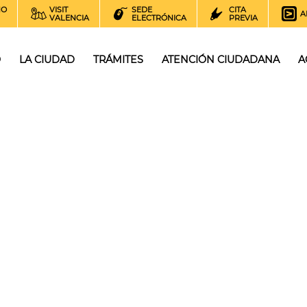
NO
VISIT
SEDE
CITA
A
VALENCIA
ELECTRÓNICA
PREVIA
O
LA CIUDAD
TRÁMITES
ATENCIÓN CIUDADANA
A