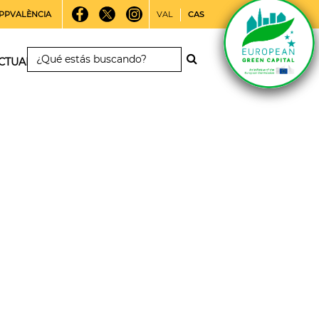
PPVALÈNCIA
VAL
CAS
CTUALIDAD