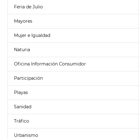
Feria de Julio
Mayores
Mujer e Igualdad
Naturia
Oficina Información Consumidor
Participación
Playas
Sanidad
Tráfico
Urbanismo