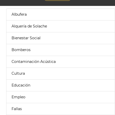
Albufera
Alquería de Solache
Bienestar Social
Bomberos
Contaminación Acústica
Cultura
Educación
Empleo
Fallas