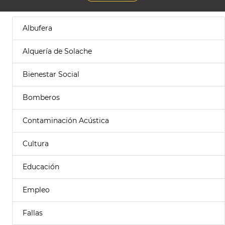
Albufera
Alquería de Solache
Bienestar Social
Bomberos
Contaminación Acústica
Cultura
Educación
Empleo
Fallas