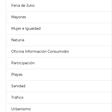
Feria de Julio
Mayores
Mujer e Igualdad
Naturia
Oficina Información Consumidor
Participación
Playas
Sanidad
Tráfico
Urbanismo