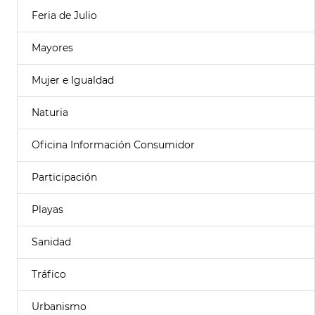
Feria de Julio
Mayores
Mujer e Igualdad
Naturia
Oficina Información Consumidor
Participación
Playas
Sanidad
Tráfico
Urbanismo