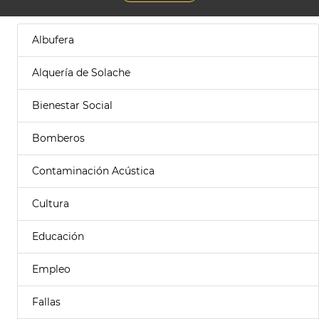
Albufera
Alquería de Solache
Bienestar Social
Bomberos
Contaminación Acústica
Cultura
Educación
Empleo
Fallas