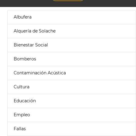
Albufera
Alquería de Solache
Bienestar Social
Bomberos
Contaminación Acústica
Cultura
Educación
Empleo
Fallas