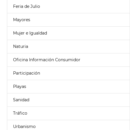
Feria de Julio
Mayores
Mujer e Igualdad
Naturia
Oficina Información Consumidor
Participación
Playas
Sanidad
Tráfico
Urbanismo