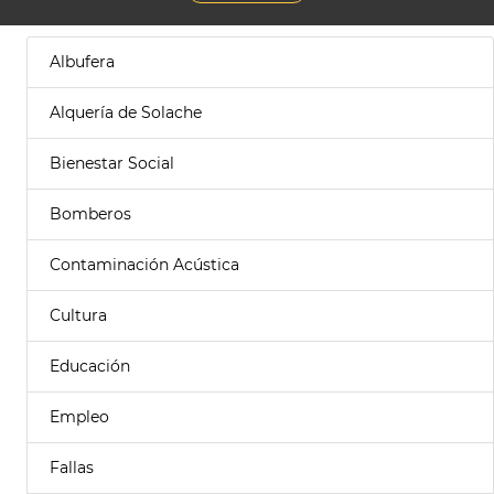
Albufera
Alquería de Solache
Bienestar Social
Bomberos
Contaminación Acústica
Cultura
Educación
Empleo
Fallas