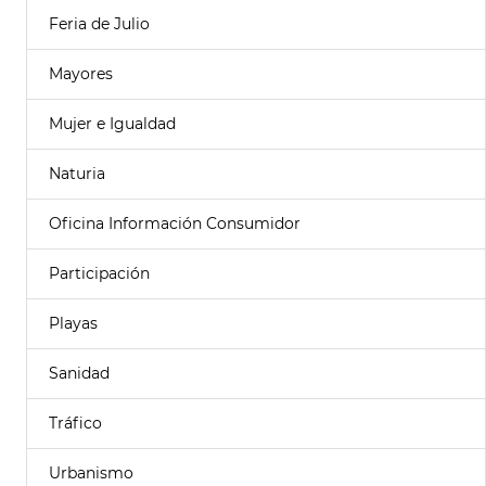
Feria de Julio
Mayores
Mujer e Igualdad
Naturia
Oficina Información Consumidor
Participación
Playas
Sanidad
Tráfico
Urbanismo