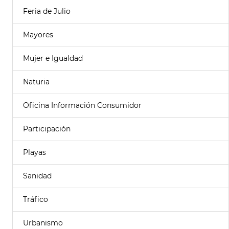
Feria de Julio
Mayores
Mujer e Igualdad
Naturia
Oficina Información Consumidor
Participación
Playas
Sanidad
Tráfico
Urbanismo