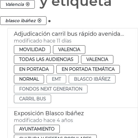
y etiqueta
Valencia
.
blasco ibáñez
Adjudicación carril bus rápido avenida Blasco Ibáñez València
modificado hace 11 días
MOVILIDAD
VALENCIA
TODAS LAS AUDIENCIAS
VALENCIA
EN PORTADA
EN PORTADA TEMÁTICA
NORMAL
EMT
BLASCO IBÁÑEZ
FONDOS NEXT GENERATION
CARRIL BUS
Exposición Blasco Ibáñez
modificado hace 4 años
AYUNTAMIENTO