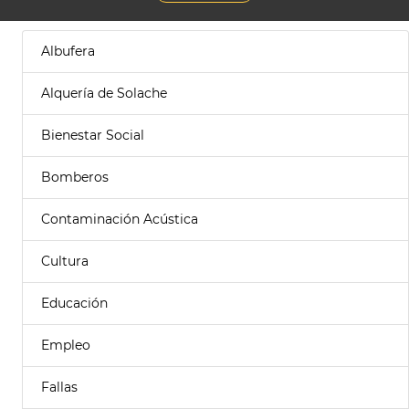
Albufera
Alquería de Solache
Bienestar Social
Bomberos
Contaminación Acústica
Cultura
Educación
Empleo
Fallas