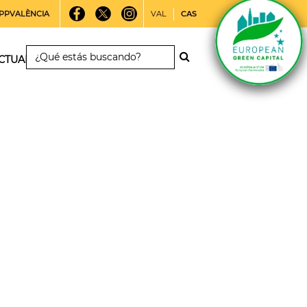
PPVALÈNCIA
VAL
CAS
CTUALIDAD