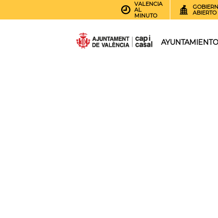
VALENCIA
GOBIER
AL
ABIERTO
MINUTO
AYUNTAMIENT