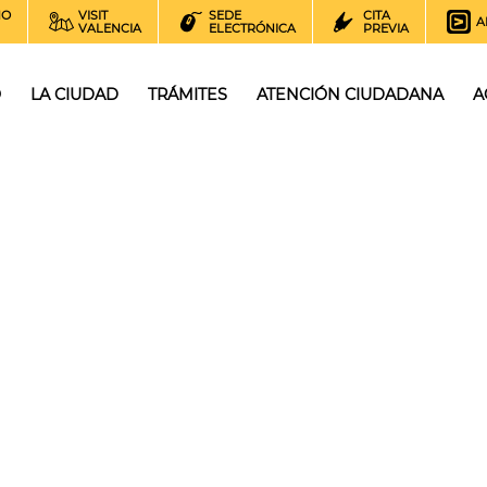
NO
VISIT
SEDE
CITA
A
VALENCIA
ELECTRÓNICA
PREVIA
O
LA CIUDAD
TRÁMITES
ATENCIÓN CIUDADANA
A