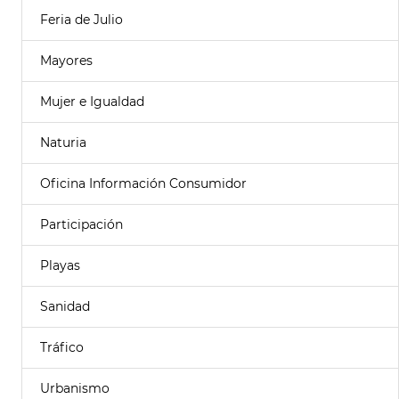
Feria de Julio
Mayores
Mujer e Igualdad
Naturia
Oficina Información Consumidor
Participación
Playas
Sanidad
Tráfico
Urbanismo