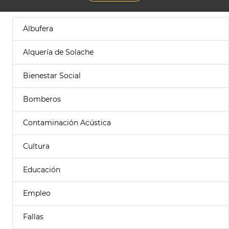
Albufera
Alquería de Solache
Bienestar Social
Bomberos
Contaminación Acústica
Cultura
Educación
Empleo
Fallas