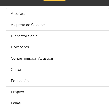
Albufera
Alquería de Solache
Bienestar Social
Bomberos
Contaminación Acústica
Cultura
Educación
Empleo
Fallas