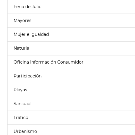
Feria de Julio
Mayores
Mujer e Igualdad
Naturia
Oficina Información Consumidor
Participación
Playas
Sanidad
Tráfico
Urbanismo